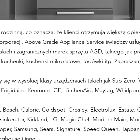
inną, co oznacza, że klienci otrzymują większą opie
korporacji. Above Grade Appliance Service świadczy usługi
kich i zagranicznych marek sprzętu AGD, takiego jak pral
, kuchenki, kuchenki mikrofalowe, lodówki itp. Zaprasza
w wysokiej klasy urządzeniach takich jak Sub-Zero, V
Frigidaire, Kenmore, GE, KitchenAid, Maytag, Whirlpool,
h, Caloric, Coldspot, Crosley, Electrolux, Estate, Gaf
nsinkerator, Kirkland, LG, Magic Chef, Modern Maid, M
Roper, Samsung, Sears, Signature, Speed Queen, Tappan,
house i inne.