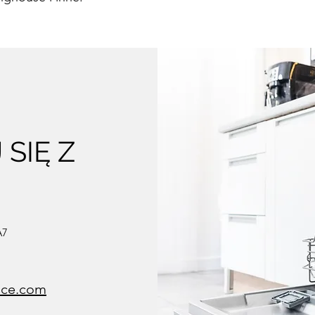
SIĘ Z
A7
ice.com