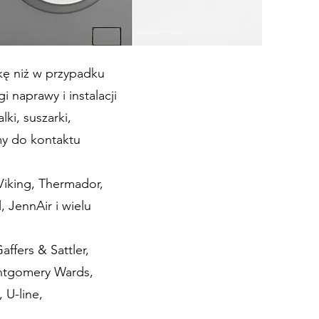
kę niż w przypadku
 naprawy i instalacji
ki, suszarki,
my do kontaktu
iking, Thermador,
 JennAir i wielu
fers & Sattler,
ontgomery Wards,
 U-line,