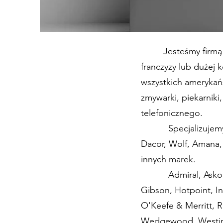
Jesteśmy firmą rodz
franczyzy lub dużej 
wszystkich amerykańs
zmywarki, piekarniki
telefonicznego.
Specjalizujemy się 
Dacor, Wolf, Amana, 
innych marek.
Admiral, Asko, Bosc
Gibson, Hotpoint, I
O'Keefe & Merritt, 
Wedgewood, Westing