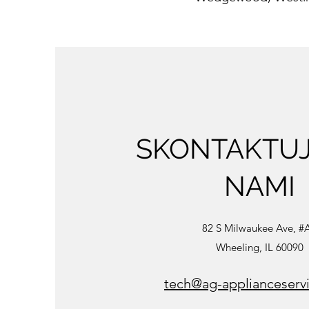
SKONTAKTUJ 
NAMI
82 S Milwaukee Ave, #
Wheeling, IL 60090
tech@ag-applianceserv